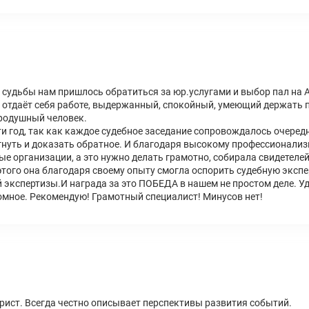
 судьбы нам пришлось обратиться за юр.услугами и выбор пал на
 отдаёт себя работе, выдержанный, спокойный, умеющий держать п
бродушный человек.
ти год, так как каждое судебное заседание сопровождалось очеред
уть и доказать обратное. И благодаря высокому профессионализм
е организации, а это нужно делать грамотно, собирала свидетелей
того она благодаря своему опыту смогла оспорить судебную эксп
й экспертизы.И награда за это ПОБЕДА в нашем не простом деле. 
мное. Рекомендую! Грамотный специалист! Минусов нет!
ист. Всегда честно описывает перспективы развития событий.