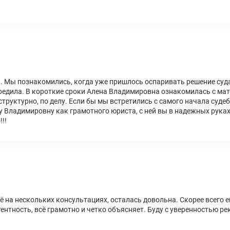
 Мы познакомились, когда уже пришлось оспаривать решение суд
предила. В короткие сроки Алена Владимировна ознакомилась с ма
структурно, по делу. Если бы мы встретились с самого начала суде
 Владимировну как грамотного юриста, с ней вы в надежных рука
!!
ё на нескольких консультациях, осталась довольна. Скорее всего е
тентность, всё грамотно и четко объясняет. Буду с уверенностью р