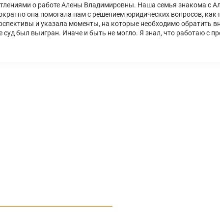
атлениями о работе Алены Владимировны. Наша семья знакома с А
ратно она помогала нам с решением юридических вопросов, как н
рспективы и указала моменты, на которые необходимо обратить вн
 суд был выигран. Иначе и быть не могло. Я знал, что работаю с