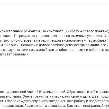
екачественным ремонтом. На консультации сразу же стало понятно,
вигались. По результату — дело выиграли на отличных условиях. С 
ам, присутствовала на технической экспертизе (а у нас их было 4!
ъем был очень большой и долгое сложное дело, всегда помнила все 
на с результатами когда они были не обоснованными и добилась пер
зультат отличный
ом - Федосеевой Аленой Владимировной. Обратились к ней с делом 
 разъяснения. Очень грамотный специалист своего дела. Даёт по
ты после каждого судебного заседания. Всю работу и представлени
 положительный для клиента исход дела. Как итог - выигранный суд