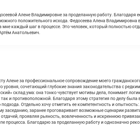
сеевой Алене Владимировне за проделанную работу. Благодаря ее
можного положительного исхода. Федосеева Алена Владимировна вс
 мне каждый шаг в процессе. Это человек, который полностью отд
Артём Анатольевич.
у Алене за профессиональное сопровождение моего гражданского 
о уровня, сочетающий глубокие знания законодательства с редки
ий» склад ума: она тонко чувствует мотивы дела, понимает логик
 так и противоположной. Благодаря этому стратегия по делу была 
 подхода. Отдельно хочу отметить ее компетентность и опытность:
му заседанию, заранее проговаривает возможные сценарии развит
 отдачей, проявляя рьяность, вовлеченность и искреннюю привязан
апе процесса. Благодарю за проделанную работу и однозначно рек