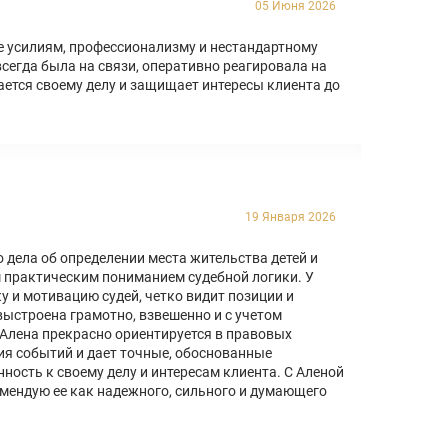
05 Июня 2026
 усилиям, профессионализму и нестандартному
егда была на связи, оперативно реагировала на
ается своему делу и защищает интересы клиента до
19 Января 2026
дела об определении места жительства детей и
м практическим пониманием судебной логики. У
у и мотивацию судей, четко видит позиции и
выстроена грамотно, взвешенно и с учетом
 Алена прекрасно ориентируется в правовых
ия событий и дает точные, обоснованные
ность к своему делу и интересам клиента. С Аленой
омендую ее как надежного, сильного и думающего