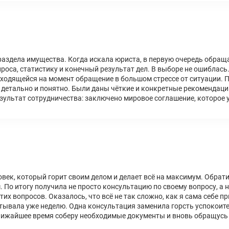
аздела имущества. Когда искала юриста, в первую очередь обращ
оса, статистику и конечный результат дел. В выборе не ошиблась. 
аходящейся на момент обращение в большом стрессе от ситуации. 
й детально и понятно. Были даны чёткие и конкретные рекомендац
зультат сотрудничества: заключено мировое соглашение, которое у
овек, который горит своим делом и делает всё на максимум. Обрат
 По итогу получила не просто консультацию по своему вопросу, а
этих вопросов. Оказалось, что всё не так сложно, как я сама себе
ытывала уже неделю. Одна консультация заменила горсть успокоите
лижайшее время соберу необходимые документы и вновь обращусь 